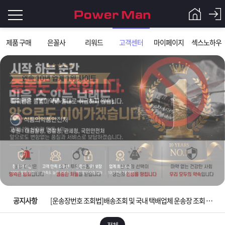
로
제품 구매
은꼴사
리워드
고객센터
마이페이지
섹스노하우
그
로
그
인
인
회
이
원
가
필
입
Q&A
요
파
입금확인이 안되는 상황을 대비해 꼭 입금후 고객센터 연락바랍니다.
합
워
제
[2026구정 연휴]설 연휴 배송 및 휴무 안내
니
맨
품
은
다.
공지사항
[운송장번호 조회법]배송조회 및 국내 택배업체 운송장 조회 하는법
[ios앱 오픈]아이폰 고객 앱설치 가능합니다.
전체