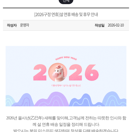
은?
구
꼴
섹
[무인택배함 이용 안내] 집 밖에 주소로 택배 받기
[2026구정 연휴]설 연휴 배송 및 휴무 안내
매
사
스
고
운영자
2026-02-10
작성자
작성일
입금확인이 안되는 상황을 대비해 꼭 입금후 고객센터 연락바랍니다.
노
객
마
[2026구정 연휴]설 연휴 배송 및 휴무 안내
하
센
이
주
우
터
페
문
이
조
지
회
2026년 을사년(乙巳年) 새해를 맞이해,고객님께 전하는 따뜻한 인사와 함
께 설 연휴 배송 일정을 정리해 드립니다.
받으시는 분의 미소까지 생각하며 정성을 다해 배송하겠습니다.