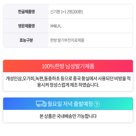
한글제품명
신기환 1+1 2병(200환)
영문제품명
神氣丸
효능구분
한방 발기부전치료제품
100%한방 남성발기제품
개성인삼,오가피,녹편,동충하초 등으로 중국 황실에서 사용되던 비방을 적
용시켜 정성스럽게 제조 하였습니다.
월요일 저녁 출발예정
본 상품은 국내배송만 가능합니다