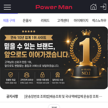
로
제품 구매
은꼴사
리워드
고객센터
마이페이지
섹스노하우
그
로
그
인
인
회
이
원
가
필
입
Q&A
요
파
입금확인이 안되는 상황을 대비해 꼭 입금후 고객센터 연락바랍니다.
합
워
제
[2026구정 연휴]설 연휴 배송 및 휴무 안내
니
맨
품
은
다.
공지사항
[운송장번호 조회법]배송조회 및 국내 택배업체 운송장 조회 하는법
[ios앱 오픈]아이폰 고객 앱설치 가능합니다.
전체