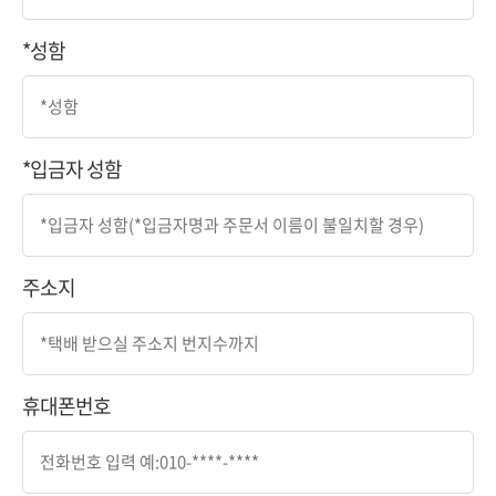
*성함
*입금자 성함
주소지
휴대폰번호