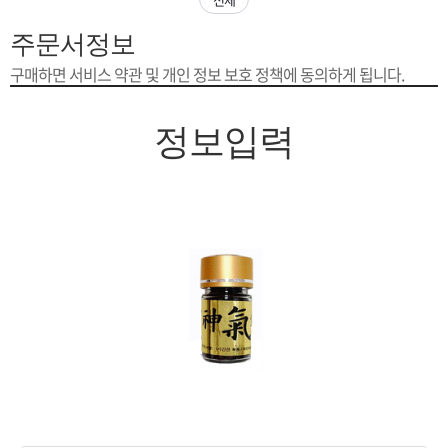
은?
구
꼴
섹
주문서정보
[무인택배함 이용 안내] 집 밖에 주소로 택배 받기
매
사
스
고
구매하면 서비스 약관 및 개인 정보 보호 정책에 동의하게 됩니다.
입금확인이 안되는 상황을 대비해 꼭 입금후 고객센터 연락바랍니다.
노
객
마
정보입력
[2026구정 연휴]설 연휴 배송 및 휴무 안내
하
센
이
주
우
터
페
문
이
조
지
회