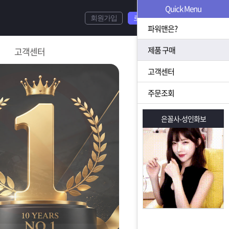
Quick Menu
회원가입
로그인
파워맨은?
제품 구매
고객센터
고객센터
주문조회
은꼴사-성인화보
은꼴사-성인화보