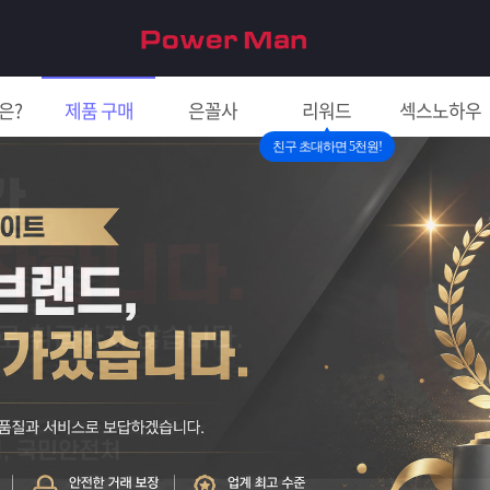
은?
제품 구매
은꼴사
리워드
섹스노하우
친구 초대하면 5천원!