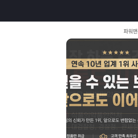
로
그
파워맨
인
로
그
인
이
회
필
원
가
요
입
Q&A
합
파
니
워
제
다.
맨
품
은