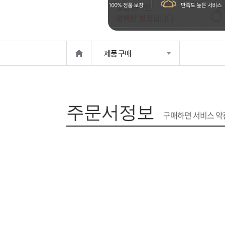
은?
구
꼴
섹
매
사
스
고
제품 구매
노
객
마
하
센
이
주
주문서정보
우
터
페
문
구매하면 서비스 약관
이
조
지
회