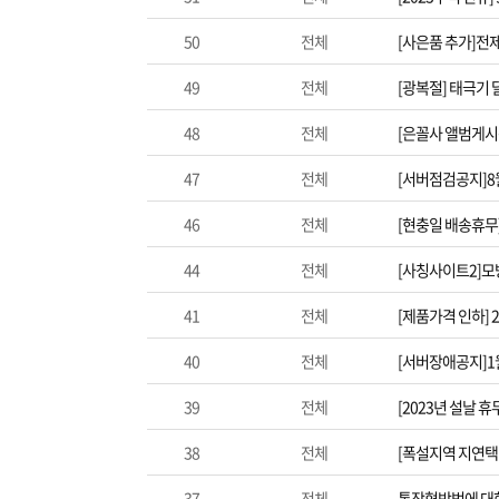
50
전체
[사은품 추가]전
49
전체
[광복절] 태극기
48
전체
[은꼴사 앨범게시
47
전체
[서버점검공지]8월
46
전체
[현충일 배송휴무
44
전체
[사칭사이트2]모
41
전체
[제품가격 인하] 
40
전체
[서버장애공지]1
39
전체
[2023년 설날 휴
38
전체
[폭설지역 지연택
37
전체
통장협박범에 대