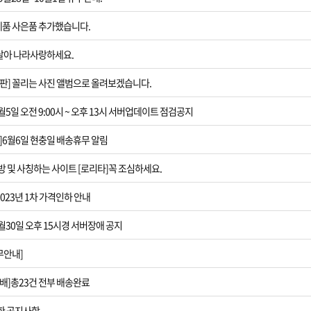
[현충일 배송휴
제품 사은품 추가했습니다.
[사칭사이트2]모
 달아 나라사랑하세요.
[제품가격 인하]
판] 꼴리는 사진 앨범으로 올려보겠습니다.
[서버장애공지]1
5일 오전 9:00시 ~ 오후 13시 서버업데이트 점검공지
]6월6일 현충일 배송휴무 알림
[2023년 설날 
방 및 사칭하는 사이트 [로리타]꼭 조심하세요.
[폭설지역 지연
2023년 1차 가격인하 안내
통장협박범에 
월30일 오후 15시경 서버장애 공지
상품권 현금결제
무안내]
입금확인이 안되
배]총23건 전부 배송완료
[사칭사이트1]모
한 공지사항