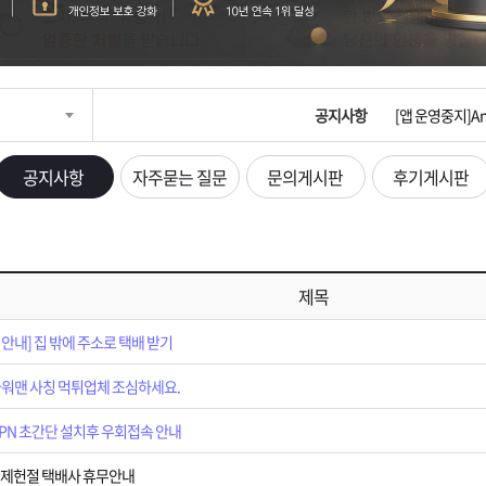
[제품 가격인하]
[제헌절]7월1
공지사항
[앱 운영중지]An
[2026 노동절
공지사항
자주묻는 질문
문의게시판
후기게시판
[2026구정 연휴
[2026신정 연
제목
[2025추석 연휴
안내] 집 밖에 주소로 택배 받기
[광복정]광복 
워맨 사칭 먹튀업체 조심하세요.
[택배없는날]20
VPN 초간단 설치후 우회접속 안내
일 제헌절 택배사 휴무안내
[2025년 신제