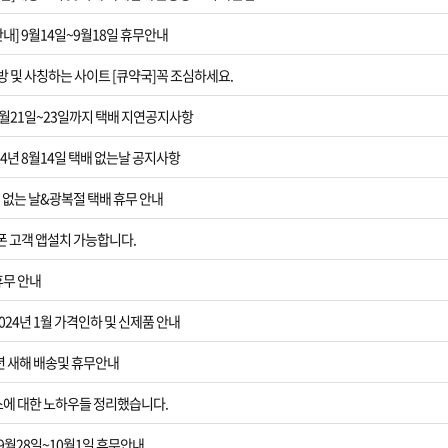
[6월6일현충일
안내] 9월14일~9월18일 휴무안내
[제품 가격인하]
방 및 사칭하는 사이트 [큐약국]꼭 조심하세요.
8월21일~23일까지 택배 지연공지사항
[설날연휴]202
24년 8월14일 택배 없는날 공지사항
[섹스 노하우]
배 없는 날&광복절 택배 휴무 안내
[2023추석 연휴
이폰 고객 앱설치 가능합니다.
[사은품 추가]
휴무 안내
[광복절] 태극
024년 1월 가격인하 및 신제품 안내
4년 새해 배송및 휴무안내
[은꼴사 앨범게
스에 대한 노하우들 정리했습니다.
[서버점검공지]8
 9월28일~10월1일 휴무안내.