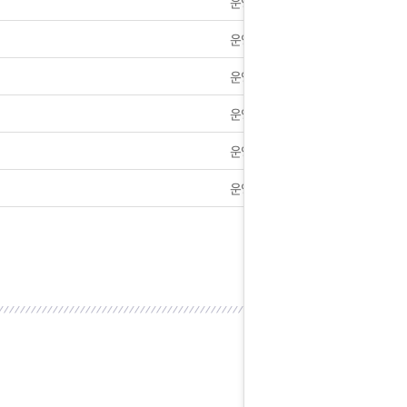
운영자
] 전제품 40%할인 진행중입니다.
운영자
안내] 서비스 중지 안내드립니다
운영자
] 1+1이벤트 정식 실시합니다
운영자
운영자
 2018년 가격인하 안내
운영자
7일 제헌절 택배사 휴무안내