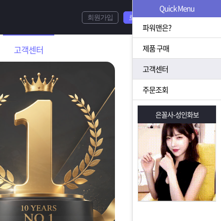
Quick Menu
회원가입
로그인
파워맨은?
제품 구매
고객센터
고객센터
주문조회
은꼴사-성인화보
은꼴사-성인화보