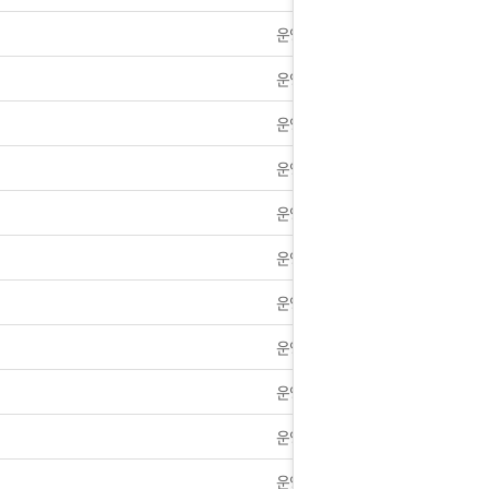
운영자
11월26일 폭설로 인한 택배 지연안내
운영자
 따불]정회원 재구매시 사은품 따불로 증정해드립니다.
운영자
회법]배송조회 및 국내 택배업체 운송장 조회 하는법
운영자
휴안내] 9월14일~9월18일 휴무안내
운영자
방 및 사칭하는 사이트 [큐약국]꼭 조심하세요.
운영자
운영자
]8월21일~23일까지 택배 지연공지사항
운영자
024년 8월14일 택배 없는날 공지사항
운영자
택배 없는 날&광복절 택배 휴무 안내
운영자
아이폰 고객 앱설치 가능합니다.
운영자