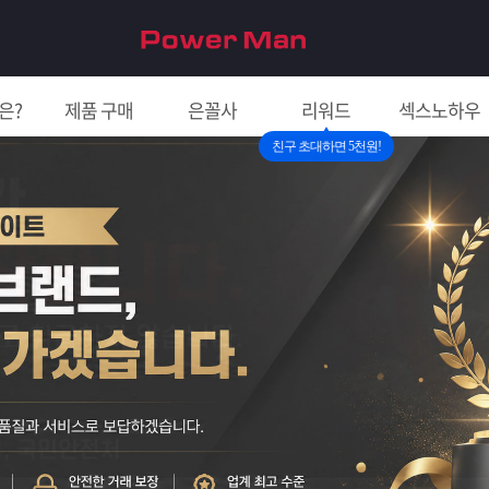
은?
제품 구매
은꼴사
리워드
섹스노하우
친구 초대하면 5천원!