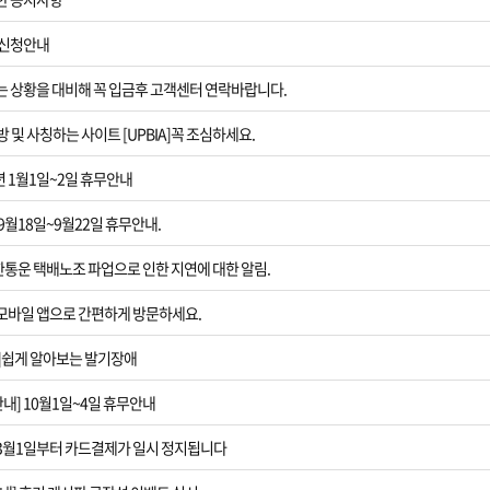
 신청안내
[새해연휴]202
 상황을 대비해 꼭 입금후 고객센터 연락바랍니다.
[2022추석 연휴
 및 사칭하는 사이트 [UPBIA]꼭 조심하세요.
[택배파업]CJ
년 1월1일~2일 휴무안내
[모바일 앱 출시
 9월18일~9월22일 휴무안내.
[발기장애 ED
한통운 택배노조 파업으로 인한 지연에 대한 알림.
[2021추석 연
] 모바일 앱으로 간편하게 방문하세요.
?]쉽게 알아보는 발기장애
[카드 결제 안내
안내] 10월1일~4일 휴무안내
[후기글 이벤트
] 3월1일부터 카드결제가 일시 정지됩니다
[제품 가격인하]