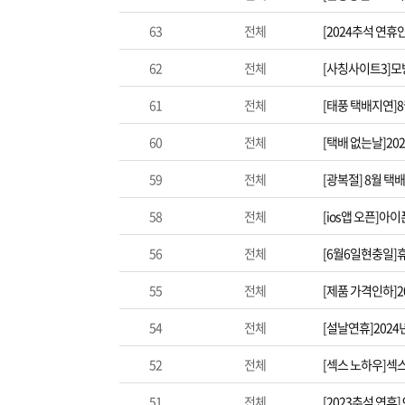
63
전체
[2024추석 연휴
62
전체
[사칭사이트3]모
61
전체
[태풍 택배지연]
60
전체
[택배 없는날]20
59
전체
[광복절] 8월 택
58
전체
[ios앱 오픈]아
56
전체
[6월6일현충일]
55
전체
[제품 가격인하]2
54
전체
[설날연휴]202
52
전체
[섹스 노하우]섹
51
전체
[2023추석 연휴]