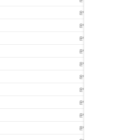
운영자
2년 1월1일~2일 휴무안내
운영자
] 9월18일~9월22일 휴무안내.
운영자
대한통운 택배노조 파업으로 인한 지연에 대한 알림.
운영자
] 모바일 앱으로 간편하게 방문하세요.
운영자
란?]쉽게 알아보는 발기장애
운영자
휴안내] 10월1일~4일 휴무안내
운영자
운영자
] 3월1일부터 카드결제가 일시 정지됩니다
운영자
안내] 후기 게시판 글작성 이벤트 실시
운영자
 2020년 가격인하 안내