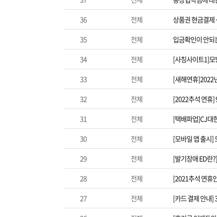
36
전체
상품권 현금결제
35
전체
입금확인이 안되는
34
전체
[사칭사이트1]모방
33
전체
[새해연휴]2022
32
전체
[2022추석 연휴]
31
전체
[택배파업]CJ대
30
전체
[모바일 앱 출시
29
전체
[발기장애 ED란
28
전체
[2021추석 연휴
27
전체
[카드 결제 안내