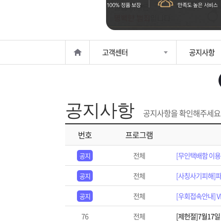
은?
구
꼴
섹
매
사
스
고
고객센터
공지사항
노
객
마
하
센
이
주
공지사항
우
터
페
문
공지사항을 확인해주세요
번호
프로그램
이
조
전체
[무인택배함 이용 
공지
지
회
전체
[사칭사기피해]파
공지
전체
[우회접속안내] 
공지
76
전체
[제헌절]7월17