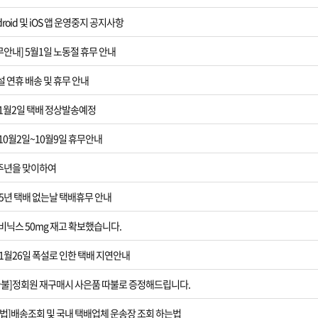
roid 및 iOS 앱 운영중지 공지사항
[폭설 택배지연]
휴무안내] 5월1일 노동절 휴무 안내
[재구매 사은품
]설 연휴 배송 및 휴무 안내
[운송장번호 조
] 1월2일 택배 정상발송예정
[2024추석 연
] 10월2일~10월9일 휴무안내
[사칭사이트3]모
0주년을 맞이하여
25년 택배 없는날 택배휴무 안내
[태풍 택배지연
] 비닉스 50mg 재고 확보했습니다.
[택배 없는날]2
11월26일 폭설로 인한 택배 지연안내
[광복절] 8월 
따불]정회원 재구매시 사은품 따불로 증정해드립니다.
[ios앱 오픈]
법]배송조회 및 국내 택배업체 운송장 조회 하는법