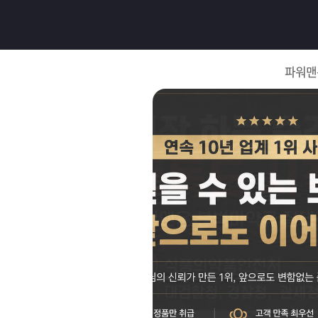
로
그
파워맨
인
로
그
인
이
회
필
원
가
요
입
Q&A
합
파
니
워
제
다.
맨
품
은