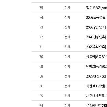
75
전체
[앱 운영중지]And
74
전체
[2026 노동절 
73
전체
[2026구정 연휴
72
전체
[2026신정 연휴
71
전체
[2025추석 연휴
70
전체
[광복정]광복 8
69
전체
[택배없는날]20
68
전체
[2025년 신제품
66
전체
[폭설 택배지연]
65
전체
[재구매 사은품 
64
전체
[운송장번호 조회