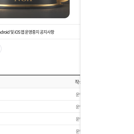
 2018년 가격인하 안내
7일 제헌절 택배사 휴무안내
droid 및 iOS 앱 운영중지 공지사항
 휴무안내] 5월1일 노동절 휴무 안내
]설 연휴 배송 및 휴무 안내
휴] 1월2일 택배 정상발송예정
작성자
] 10월2일~10월9일 휴무안내
운영자
80주년을 맞이하여
운영자
25년 택배 없는날 택배휴무 안내
운영자
운영자
품] 비닉스 50mg 재고 확보했습니다.