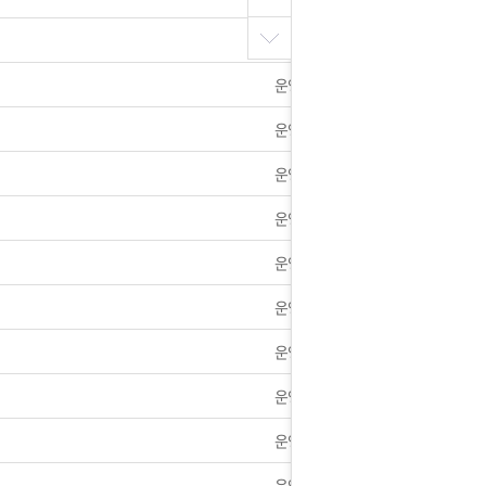
무]6월6일 현충일 배송휴무 알림
운영자
방 및 사칭하는 사이트 [로리타]꼭 조심하세요.
운영자
 2023년 1차 가격인하 안내
운영자
월30일 오후 15시경 서버장애 공지
운영자
운영자
휴무안내]
운영자
택배]총23건 전부 배송완료
운영자
대한 공지사항
운영자
 신청안내
운영자
는 상황을 대비해 꼭 입금후 고객센터 연락바랍니다.
운영자
방 및 사칭하는 사이트 [UPBIA]꼭 조심하세요.
운영자