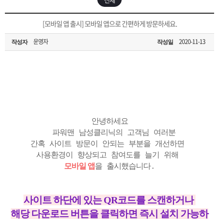
은?
구
꼴
섹
[2026구정 연휴]설 연휴 배송 및 휴무 안내
[모바일 앱 출시] 모바일 앱으로 간편하게 방문하세요.
매
사
스
고
운영자
2020-11-13
작성자
작성일
노
객
마
하
센
이
주
우
터
페
문
안녕하세요
이
조
파워맨 남성클리닉의 고객님 여러분
간혹 사이트 방문이 안되는 부분을 개선하면
사용환경이 향상되고 참여도를 늘기 위해
지
회
모바일 앱
을 출시했습니다.
사이트 하단에 있는 QR코드를 스캔하거나
해당 다운로드 버튼을 클릭하면 즉시 설치 가능하