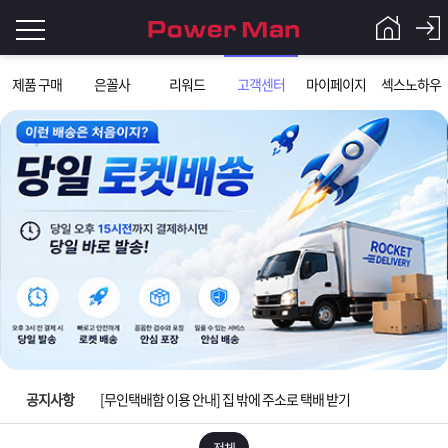
로
제품 구매
은꼴사
리워드
고객센터
마이페이지
섹스노하우
그
로
그
인
인
회
이
원
입금확인이 안되는 상황을 대비해 꼭 입금후 고객센터 연락바랍니다.
가
필
입
Q&A
[2026구정 연휴]설 연휴 배송 및 휴무 안내
요
파
[운송장번호 조회법]배송조회 및 국내 택배업체 운송장 조회 하는법
합
워
제
[ios앱 오픈]아이폰 고객 앱설치 가능합니다.
니
맨
품
은
다.
공지사항
[무인택배함 이용 안내] 집 밖에 주소로 택배 받기
입금확인이 안되는 상황을 대비해 꼭 입금후 고객센터 연락바랍니다.
전체