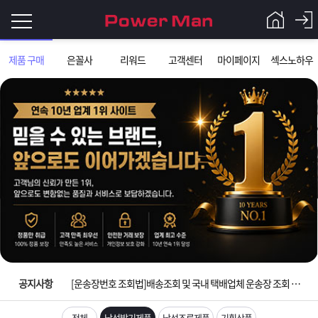
로
제품 구매
은꼴사
리워드
고객센터
마이페이지
섹스노하우
그
로
그
인
인
회
이
원
가
필
입
Q&A
입금확인이 안되는 상황을 대비해 꼭 입금후 고객센터 연락바랍니다.
요
파
합
[2026구정 연휴]설 연휴 배송 및 휴무 안내
워
제
니
[운송장번호 조회법]배송조회 및 국내 택배업체 운송장 조회 하는법
맨
품
은
다.
공지사항
[ios앱 오픈]아이폰 고객 앱설치 가능합니다.
전체
남성발기제품
남성조루제품
기획상품