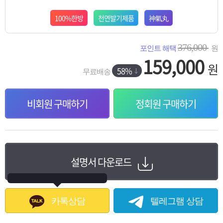
100%한방
천연발기제품
神氣丸
376,000
포인트 해택
원
159,000
원
58%
무료배송
비회원 구매하기
정회원 구매하기
설명서 다운로드
카톡상담
텔레그램 상담