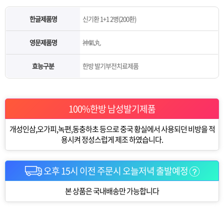
한글제품명
신기환 1+1 2병(200환)
영문제품명
神氣丸
효능구분
한방 발기부전치료제품
100%한방 남성발기제품
개성인삼,오가피,녹편,동충하초 등으로 중국 황실에서 사용되던 비방을 적
용시켜 정성스럽게 제조 하였습니다.
오후 15시 이전 주문시 오늘저녁 출발예정
본 상품은 국내배송만 가능합니다