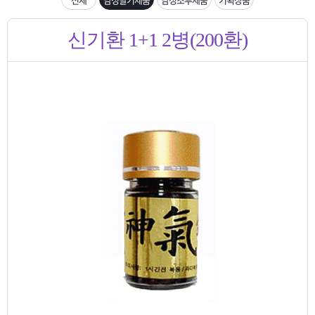
은?
구
꼴
섹
[무인택배함 이용 안내] 집 밖에 주소로 택배 받기
신기환 1+1 2병(200환)
매
사
스
고
입금확인이 안되는 상황을 대비해 꼭 입금후 고객센터 연락바랍니다.
노
객
마
[2026구정 연휴]설 연휴 배송 및 휴무 안내
하
센
이
주
우
터
페
문
이
조
지
회